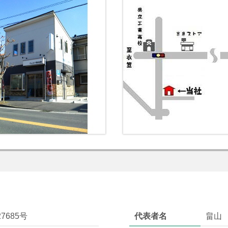
7685号
代表者名
畠山