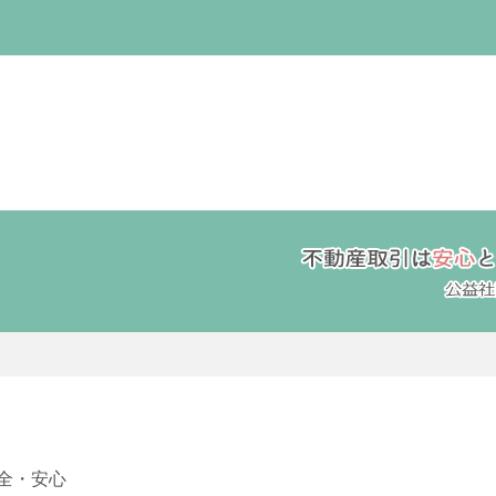
）
全・安心