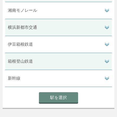
ン
閉
タ
開
湘南モノレール
ボ
ン
閉
タ
開
横浜新都市交通
ボ
ン
閉
タ
開
伊豆箱根鉄道
ボ
ン
閉
タ
開
箱根登山鉄道
ボ
閉
開
新幹線