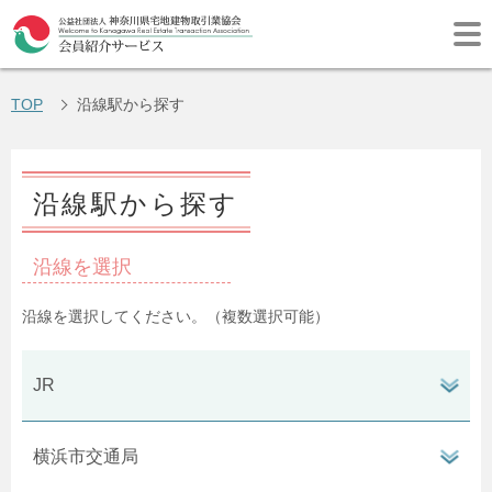
TOP
沿線駅から探す
沿線駅から探す
沿線を選択
ン
タ
沿線を選択してください。（複数選択可能）
ボ
ン
閉
タ
開
JR
ボ
ン
閉
タ
開
横浜市交通局
ボ
ン