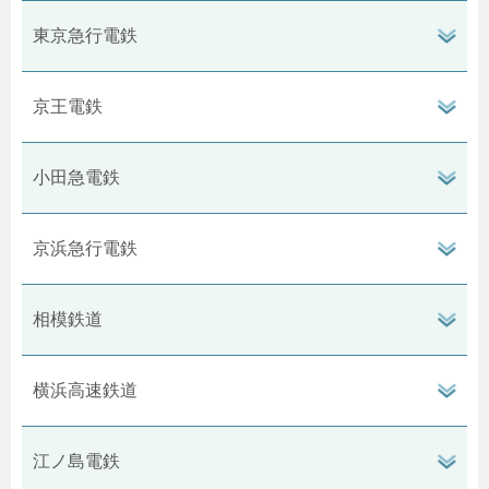
閉
タ
開
東京急行電鉄
ボ
ン
閉
タ
開
京王電鉄
ボ
ン
閉
タ
開
小田急電鉄
ボ
ン
閉
タ
開
京浜急行電鉄
ボ
ン
閉
タ
開
相模鉄道
ボ
ン
閉
タ
開
横浜高速鉄道
ボ
ン
閉
タ
開
江ノ島電鉄
ボ