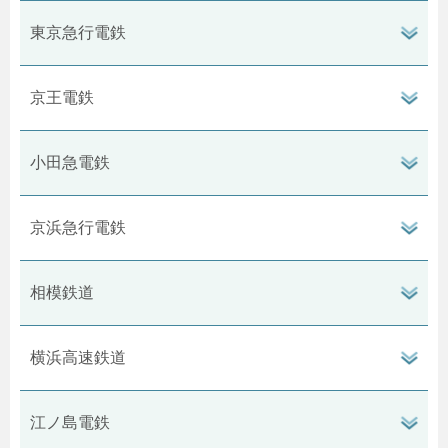
閉
タ
開
東京急行電鉄
ボ
ン
閉
タ
開
京王電鉄
ボ
ン
閉
タ
開
小田急電鉄
ボ
ン
閉
タ
開
京浜急行電鉄
ボ
ン
閉
タ
開
相模鉄道
ボ
ン
閉
タ
開
横浜高速鉄道
ボ
ン
閉
タ
開
江ノ島電鉄
ボ