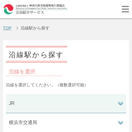
TOP
沿線駅から探す
沿線駅から探す
沿線を選択
ン
タ
沿線を選択してください。（複数選択可能）
ボ
ン
閉
タ
開
JR
ボ
ン
閉
タ
開
横浜市交通局
ボ
ン