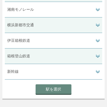
ン
閉
タ
開
湘南モノレール
ボ
ン
閉
タ
開
横浜新都市交通
ボ
ン
閉
タ
開
伊豆箱根鉄道
ボ
ン
閉
タ
開
箱根登山鉄道
ボ
閉
開
新幹線