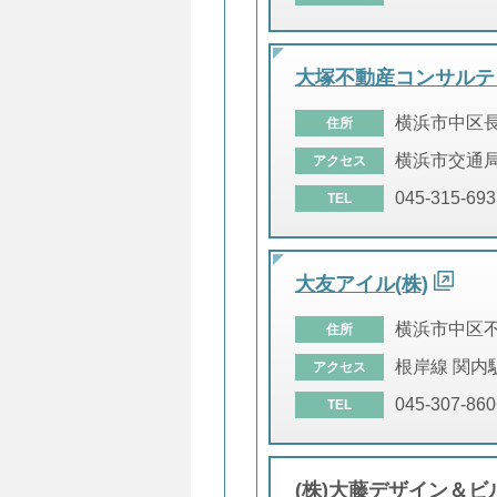
大塚不動産コンサルティ
横浜市中区
住所
横浜市交通局
アクセス
045-315-693
TEL
大友アイル(株)
横浜市中区
住所
根岸線 関内
アクセス
045-307-860
TEL
(株)大藤デザイン＆ビ