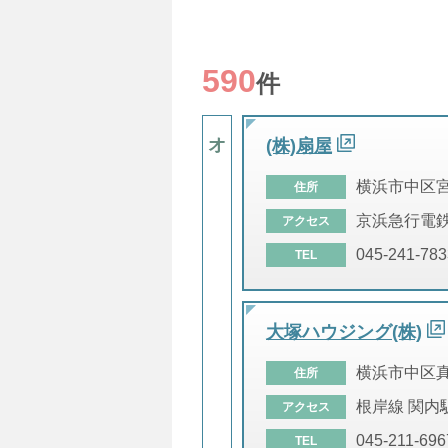
590
件
オ
(株)扇屋
横浜市中区
住所
京浜急行電鉄
アクセス
045-241-783
TEL
大塚ハウジング(株)
横浜市中区
住所
根岸線 関内
アクセス
045-211-696
TEL