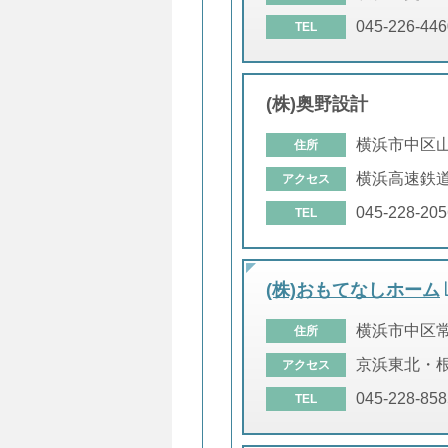
045-226-446
TEL
(株)奥野設計
横浜市中区
住所
横浜高速鉄道
アクセス
045-228-205
TEL
(株)おもてなしホーム
横浜市中区
住所
京浜東北・根
アクセス
045-228-858
TEL