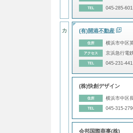
045-285-601
TEL
カ
(有)開港不動産
横浜市中区
住所
京浜急行電鉄
アクセス
045-231-441
TEL
(株)快創デザイン
横浜市中区
住所
045-315-279
TEL
会邦国際商事(株)