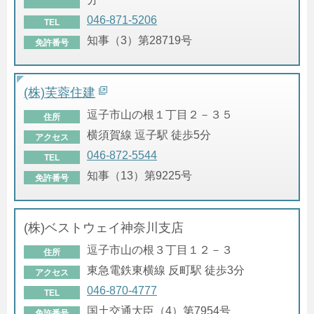
046-871-5206
TEL
知事（3）第28719号
免許番号
(株)芙蓉住建
逗子市山の根１丁目２－３５
住所
横須賀線 逗子駅 徒歩5分
アクセス
046-872-5544
TEL
知事（13）第9225号
免許番号
(株)ベストウェイ神奈川支店
逗子市山の根３丁目１２－３
住所
東急電鉄東横線 反町駅 徒歩3分
アクセス
046-870-4777
TEL
国土交通大臣（4）第7954号
免許番号