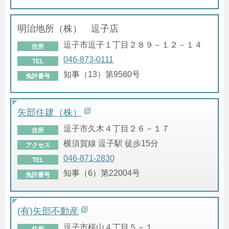
明治地所（株） 逗子店
逗子市逗子１丁目２８９－１２－１４
住所
046-873-0111
TEL
知事（13）第9580号
免許番号
矢部住建（株）
逗子市久木４丁目２６－１７
住所
横須賀線 逗子駅 徒歩15分
アクセス
046-871-2830
TEL
知事（6）第22004号
免許番号
(有)矢部不動産
逗子市桜山４丁目５－１
住所