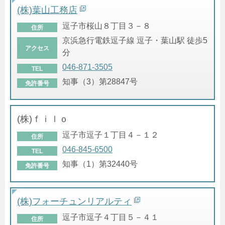
(株)葉山工務店
逗子市桜山８丁目３－８
住所
京浜急行電鉄逗子線 逗子・葉山駅 徒歩5
アクセス
分
046-871-3505
TEL
知事（3）第28847号
免許番号
(株)ｆｉｌｏ
逗子市逗子１丁目４－１２
住所
046-845-6500
TEL
知事（1）第32440号
免許番号
(株)フォーチュンリアルティ
逗子市逗子４丁目５－４１
住所