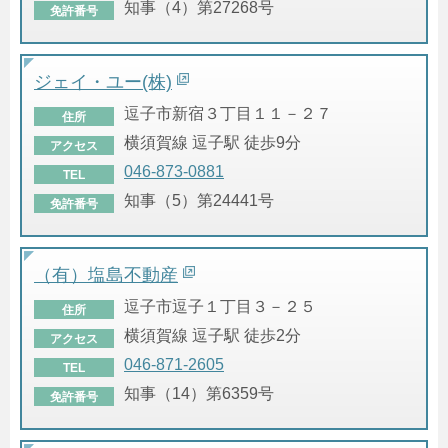
知事（4）第27268号
免許番号
ジェイ・ユー(株)
逗子市新宿３丁目１１－２７
住所
横須賀線 逗子駅 徒歩9分
アクセス
046-873-0881
TEL
知事（5）第24441号
免許番号
（有）塩島不動産
逗子市逗子１丁目３－２５
住所
横須賀線 逗子駅 徒歩2分
アクセス
046-871-2605
TEL
知事（14）第6359号
免許番号