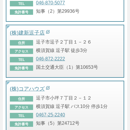
046-870-5077
TEL
知事（2）第29936号
免許番号
(株)建新逗子店
逗子市逗子２丁目１－２６
住所
横須賀線 逗子駅 徒歩3分
アクセス
046-872-2222
TEL
国土交通大臣（1）第10653号
免許番号
(株)コアハウズ
逗子市小坪７丁目２－１２
住所
横須賀線 逗子駅 バス10分 停歩1分
アクセス
0467-25-2240
TEL
知事（5）第24712号
免許番号