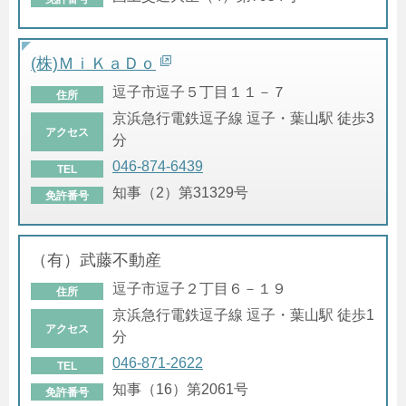
(株)ＭｉＫａＤｏ
逗子市逗子５丁目１１－７
住所
京浜急行電鉄逗子線 逗子・葉山駅 徒歩3
アクセス
分
046-874-6439
TEL
知事（2）第31329号
免許番号
（有）武藤不動産
逗子市逗子２丁目６－１９
住所
京浜急行電鉄逗子線 逗子・葉山駅 徒歩1
アクセス
分
046-871-2622
TEL
知事（16）第2061号
免許番号