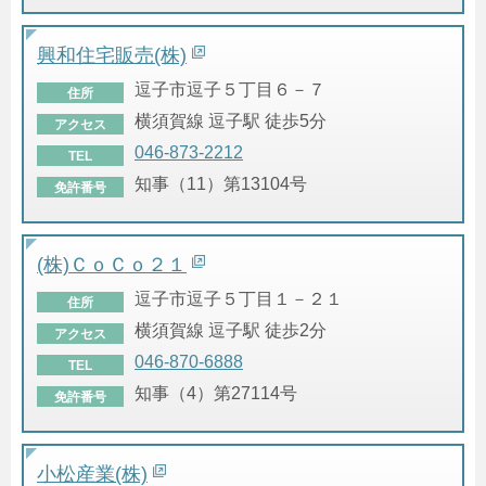
興和住宅販売(株)
逗子市逗子５丁目６－７
住所
横須賀線 逗子駅 徒歩5分
アクセス
046-873-2212
TEL
知事（11）第13104号
免許番号
(株)ＣｏＣｏ２１
逗子市逗子５丁目１－２１
住所
横須賀線 逗子駅 徒歩2分
アクセス
046-870-6888
TEL
知事（4）第27114号
免許番号
小松産業(株)