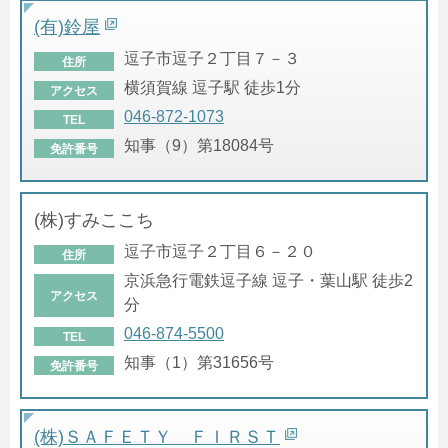
(有)鈴屋
逗子市逗子２丁目７－３
住所
横須賀線 逗子駅 徒歩1分
アクセス
046-872-1073
TEL
知事（9）第18084号
免許番号
(株)すみここち
逗子市逗子２丁目６－２０
住所
京浜急行電鉄逗子線 逗子・葉山駅 徒歩2
アクセス
分
046-874-5500
TEL
知事（1）第31656号
免許番号
(株)ＳＡＦＥＴＹ ＦＩＲＳＴ