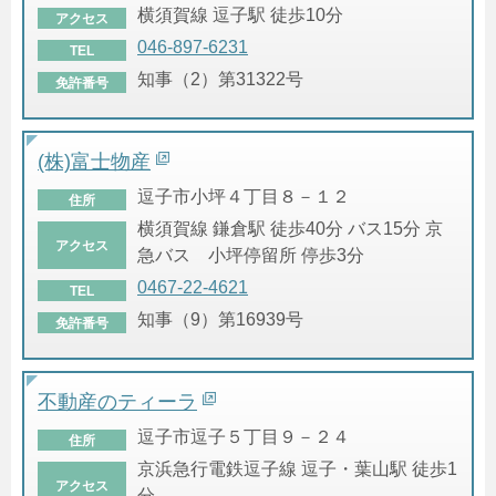
横須賀線 逗子駅 徒歩10分
アクセス
046-897-6231
TEL
知事（2）第31322号
免許番号
(株)富士物産
逗子市小坪４丁目８－１２
住所
横須賀線 鎌倉駅 徒歩40分 バス15分 京
アクセス
急バス 小坪停留所 停歩3分
0467-22-4621
TEL
知事（9）第16939号
免許番号
不動産のティーラ
逗子市逗子５丁目９－２４
住所
京浜急行電鉄逗子線 逗子・葉山駅 徒歩1
アクセス
分