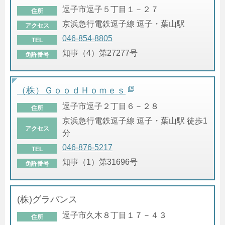
逗子市逗子５丁目１－２７
住所
京浜急行電鉄逗子線 逗子・葉山駅
アクセス
046-854-8805
TEL
知事（4）第27277号
免許番号
（株）ＧｏｏｄＨｏｍｅｓ
逗子市逗子２丁目６－２８
住所
京浜急行電鉄逗子線 逗子・葉山駅 徒歩1
アクセス
分
046-876-5217
TEL
知事（1）第31696号
免許番号
(株)グラバンス
逗子市久木８丁目１７－４３
住所