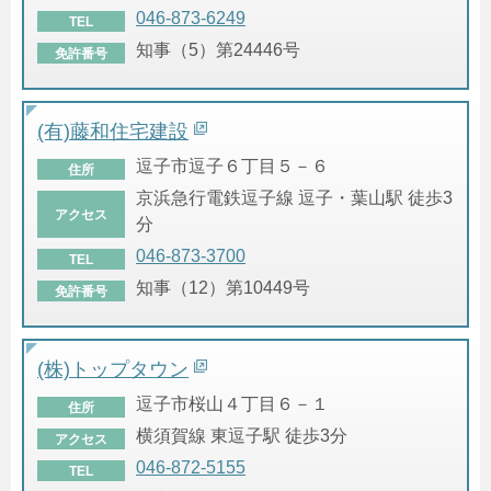
046-873-6249
TEL
知事（5）第24446号
免許番号
(有)藤和住宅建設
逗子市逗子６丁目５－６
住所
京浜急行電鉄逗子線 逗子・葉山駅 徒歩3
アクセス
分
046-873-3700
TEL
知事（12）第10449号
免許番号
(株)トップタウン
逗子市桜山４丁目６－１
住所
横須賀線 東逗子駅 徒歩3分
アクセス
046-872-5155
TEL