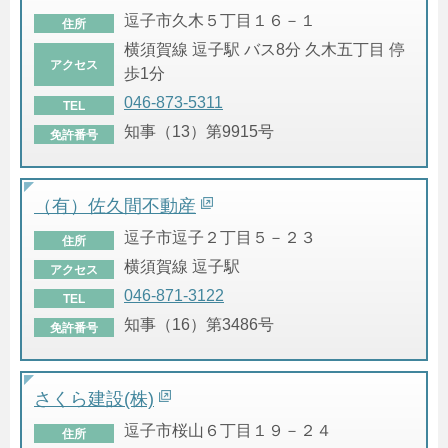
逗子市久木５丁目１６－１
住所
横須賀線 逗子駅 バス8分 久木五丁目 停
アクセス
歩1分
046-873-5311
TEL
知事（13）第9915号
免許番号
（有）佐久間不動産
逗子市逗子２丁目５－２３
住所
横須賀線 逗子駅
アクセス
046-871-3122
TEL
知事（16）第3486号
免許番号
さくら建設(株)
逗子市桜山６丁目１９－２４
住所