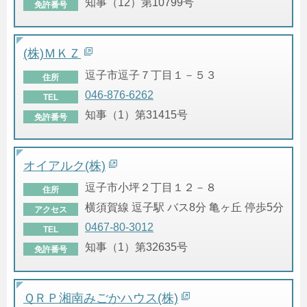
知事（12）第10799号
免許番号
(株)ＭＫＺ
逗子市逗子７丁目１－５３
住所
046-876-6262
TEL
知事（1）第31415号
免許番号
オイアルク(株)
逗子市小坪２丁目１２－８
住所
横須賀線 逗子駅 バス8分 亀ヶ丘 停歩5分
アクセス
0467-80-3012
TEL
知事（1）第32635号
免許番号
ＱＲＰ湘南みごかハウス(株)