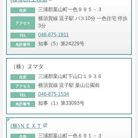
三浦郡葉山町一色９９５－３
住所
横須賀線 逗子駅 バス10分 一色住宅 停歩
アクセス
3分
046-875-1911
TEL
知事（5）第24229号
免許番号
（株）ヌマタ
三浦郡葉山町下山口１９３６
住所
横須賀線 逗子駅 葉山公園前
アクセス
046-875-1534
TEL
知事（1）第33093号
免許番号
(株)ＮＥＸＴ
三浦郡葉山町一色６９１－３
住所