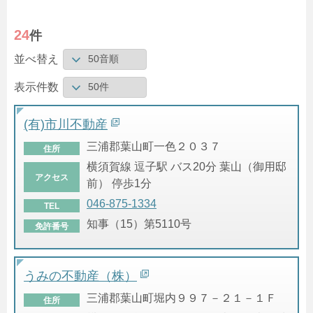
24
件
並べ替え
表示件数
(有)市川不動産
三浦郡葉山町一色２０３７
住所
横須賀線 逗子駅 バス20分 葉山（御用邸
アクセス
前） 停歩1分
046-875-1334
TEL
知事（15）第5110号
免許番号
うみの不動産（株）
三浦郡葉山町堀内９９７－２１－１Ｆ
住所