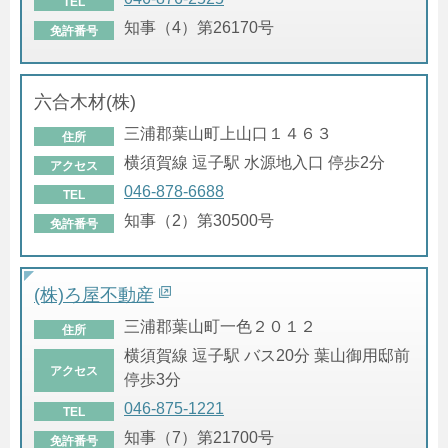
TEL
知事（4）第26170号
免許番号
六合木材(株)
三浦郡葉山町上山口１４６３
住所
横須賀線 逗子駅 水源地入口 停歩2分
アクセス
046-878-6688
TEL
知事（2）第30500号
免許番号
(株)ろ屋不動産
三浦郡葉山町一色２０１２
住所
横須賀線 逗子駅 バス20分 葉山御用邸前
アクセス
停歩3分
046-875-1221
TEL
知事（7）第21700号
免許番号