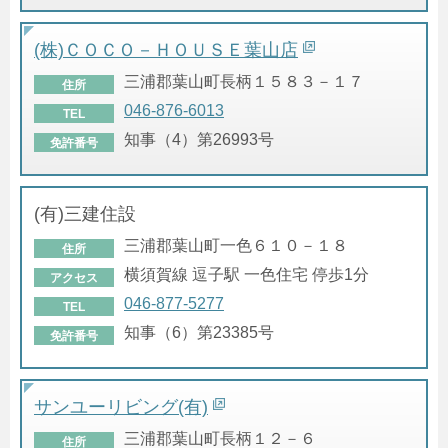
(株)ＣＯＣＯ－ＨＯＵＳＥ葉山店
三浦郡葉山町長柄１５８３－１７
住所
046-876-6013
TEL
知事（4）第26993号
免許番号
(有)三建住設
三浦郡葉山町一色６１０－１８
住所
横須賀線 逗子駅 一色住宅 停歩1分
アクセス
046-877-5277
TEL
知事（6）第23385号
免許番号
サンユーリビング(有)
三浦郡葉山町長柄１２－６
住所