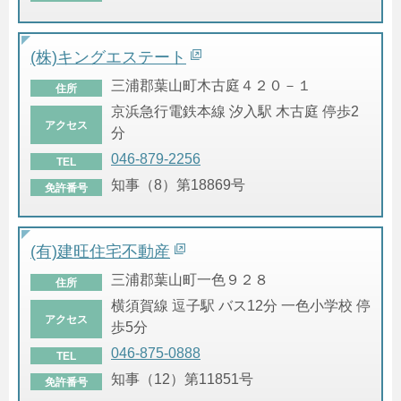
(株)キングエステート
三浦郡葉山町木古庭４２０－１
住所
京浜急行電鉄本線 汐入駅 木古庭 停歩2
アクセス
分
046-879-2256
TEL
知事（8）第18869号
免許番号
(有)建旺住宅不動産
三浦郡葉山町一色９２８
住所
横須賀線 逗子駅 バス12分 一色小学校 停
アクセス
歩5分
046-875-0888
TEL
知事（12）第11851号
免許番号