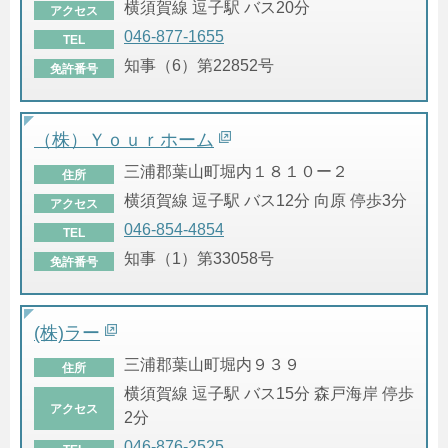
横須賀線 逗子駅 バス20分
アクセス
046-877-1655
TEL
知事（6）第22852号
免許番号
（株）Ｙｏｕｒホーム
三浦郡葉山町堀内１８１０ー２
住所
横須賀線 逗子駅 バス12分 向原 停歩3分
アクセス
046-854-4854
TEL
知事（1）第33058号
免許番号
(株)ラー
三浦郡葉山町堀内９３９
住所
横須賀線 逗子駅 バス15分 森戸海岸 停歩
アクセス
2分
046-876-2525