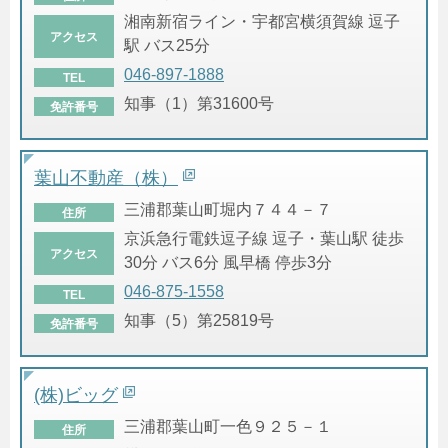
湘南新宿ライン・宇都宮横須賀線 逗子
アクセス
駅 バス25分
046-897-1888
TEL
知事（1）第31600号
免許番号
葉山不動産（株）
三浦郡葉山町堀内７４４－７
住所
京浜急行電鉄逗子線 逗子・葉山駅 徒歩
アクセス
30分 バス6分 風早橋 停歩3分
046-875-1558
TEL
知事（5）第25819号
免許番号
(株)ビッグ
三浦郡葉山町一色９２５－１
住所