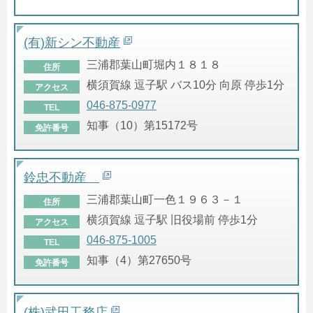
(有)新シン不動産
三浦郡葉山町堀内１８１８
住所
横須賀線 逗子駅 バス10分 向原 停歩1分
アクセス
046-875-0977
TEL
知事（10）第15172号
免許番号
鈴忠不動産
三浦郡葉山町一色１９６３－１
住所
横須賀線 逗子駅 旧役場前 停歩1分
アクセス
046-875-1005
TEL
知事（4）第27650号
免許番号
(株)武田工務店