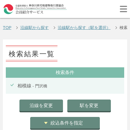
TOP
沿線駅から探す
沿線駅から探す（駅を選択）
検索
検索結果一覧
検索条件
相模線
- 門沢橋
沿線を変更
駅を変更
絞込条件を指定