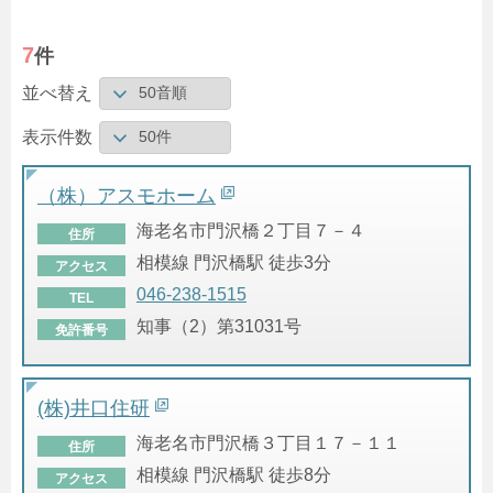
7
件
並べ替え
表示件数
（株）アスモホーム
海老名市門沢橋２丁目７－４
住所
相模線 門沢橋駅 徒歩3分
アクセス
046-238-1515
TEL
知事（2）第31031号
免許番号
(株)井口住研
海老名市門沢橋３丁目１７－１１
住所
相模線 門沢橋駅 徒歩8分
アクセス