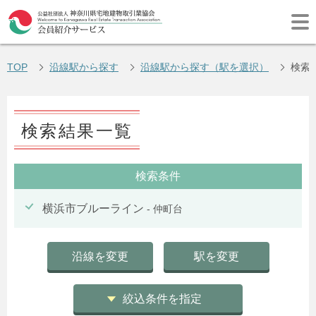
TOP
沿線駅から探す
沿線駅から探す（駅を選択）
検索
検索結果一覧
検索条件
横浜市ブルーライン
- 仲町台
沿線を変更
駅を変更
絞込条件を指定