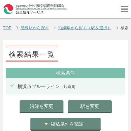
TOP
沿線駅から探す
沿線駅から探す（駅を選択）
検索
検索結果一覧
検索条件
横浜市ブルーライン
- 片倉町
沿線を変更
駅を変更
絞込条件を指定