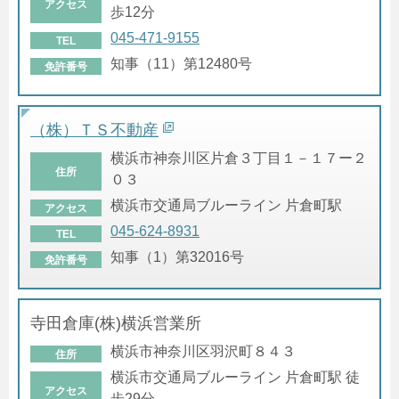
アクセス
歩12分
045-471-9155
TEL
知事（11）第12480号
免許番号
（株）ＴＳ不動産
横浜市神奈川区片倉３丁目１－１７ー２
住所
０３
横浜市交通局ブルーライン 片倉町駅
アクセス
045-624-8931
TEL
知事（1）第32016号
免許番号
寺田倉庫(株)横浜営業所
横浜市神奈川区羽沢町８４３
住所
横浜市交通局ブルーライン 片倉町駅 徒
アクセス
歩29分